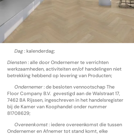
1. In deze Voorwaarden wordt verstaan onder:
Afnemer
: iedere natuurlijk persoon of
rechtspersoon met wie de Ondernemer een
Overeenkomst aangaat dan wel aan wie aan de
Ondernemer een aanbieding doet;
Dag
: kalenderdag;
Diensten
: alle door Ondernemer te verrichten
werkzaamheden, activiteiten en/of handelingen niet
betrekking hebbend op levering van Producten;
Ondernemer
: de besloten vennootschap The
Floor Company B.V. gevestigd aan de Walstraat 17,
7462 BA Rijssen, ingeschreven in het handelsregister
bij de Kamer van Koophandel onder nummer
81708629;
Overeenkomst
: iedere overeenkomst die tussen
Ondernemer en Afnemer tot stand komt, elke