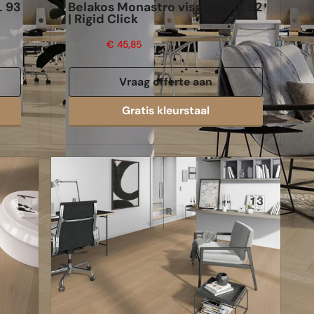
L 93
Belakos Monastro visgraat XL 92
| Rigid Click
€ 53,95
€ 45,85
Vraag offerte aan
Gratis kleurstaal