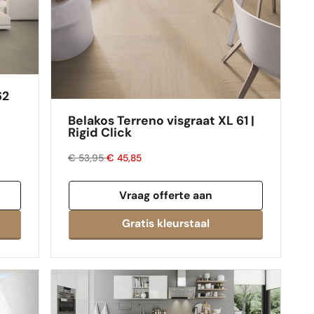
62
Belakos Terreno visgraat XL 61 |
Rigid Click
€ 53,95
€ 45,85
Vraag offerte aan
Gratis kleurstaal