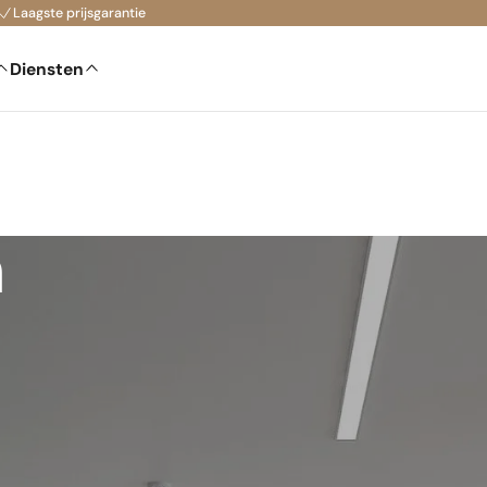
Laagste prijsgarantie
Diensten
n
5 jaar garantie
Veelzijdig toep