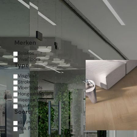
Eikenhout look met noesten
E
Merken
Belakos
VivaFloors
Type
Visgraat
Stroken
Vloertegels
Hongaarse punt
Weense punt
Walvisgraat
Soort
Klik PVC
Plak PVC