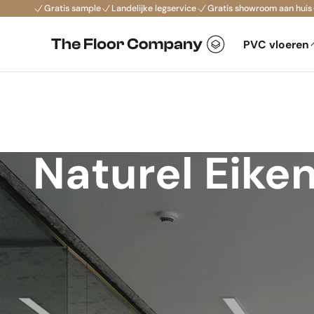
Gratis sample
Landelijke legservice
Gratis showroom aan huis
PVC vloeren
Naturel Eike
Natuurlijke uitstraling
1