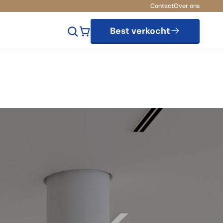
Contact
Over ons
Best verkocht
asbaar
Onderhoudsarm