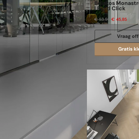
Belakos Monastro
| Rigid Click
€ 53,95
€ 45,85
Vraag off
Gratis kl