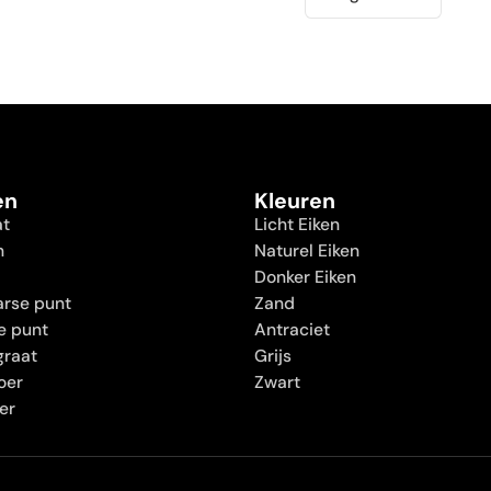
en
Kleuren
at
Licht Eiken
n
Naturel Eiken
Donker Eiken
rse punt
Zand
e punt
Antraciet
graat
Grijs
oer
Zwart
oer