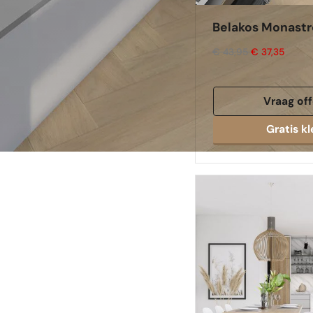
Belakos Monastro
€ 43,95
€ 37,35
Vraag off
Gratis kl