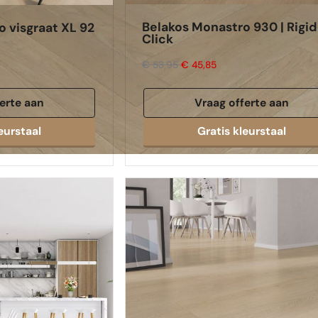
Belakos Monastro 930 | Rigid
 visgraat XL 92
Click
€ 53,95
€ 45,85
erte aan
Vraag offerte aan
eurstaal
Gratis kleurstaal