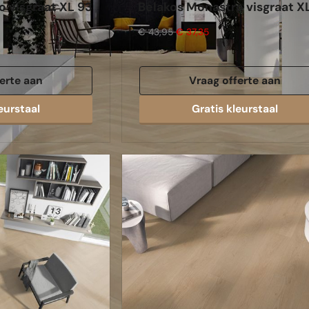
 visgraat XL 93
Belakos Monastro visgraat X
€ 43,95
€ 37,35
erte aan
Vraag offerte aan
eurstaal
Gratis kleurstaal