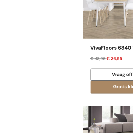
VivaFloors 6840 
€ 43,95
€ 36,95
Vraag off
Gratis kl