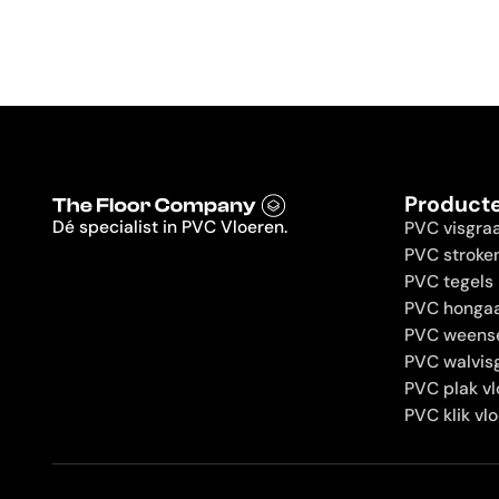
Product
Dé specialist in PVC Vloeren.
PVC visgra
PVC stroke
PVC tegels
PVC hongaa
PVC weens
PVC walvis
PVC plak vl
PVC klik vl