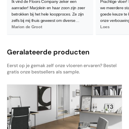
Ik vind de Floors Company zeker een
Prachtige vloer!
aanrader! Marjolein en haar zoon zijn zeer
we meerdere sta
betrokken bij het hele koopproces. Ze zijn
goede keuze te
zelfs bij mij thuis geweest om diverse
onze verbouwing
vloeren te demonstreren waarbij ze flink wat
Marion de Groot
waardoor de leg
Loes
planken neerlegden voor een zo goed
worden. Gelukkig
mogelijk beeld. Verder is het contact zeer
en bereid om me
persoonlijk wat ik als heel prettig heb
allemaal goed 
Geralateerde producten
ervaren. Daarnaast, en dat is het
belangrijkste, ben ik super tevreden en blij
Eerst op je gemak zelf onze vloeren ervaren? Bestel
met de nieuwe PVC vloer! Hij is heel netjes
gratis onze bestsellers als sample.
gelegd en is nu de absolute blikvanger in
ons huis. Dus ik zou de volgende keer zeker
weer mijn vloer bestellen via Floors
Company.