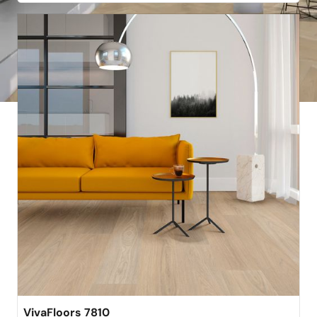
best verkocht
VivaFloors 7810