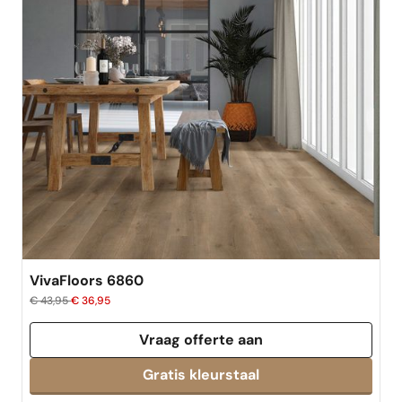
VivaFloors 6860
€ 43,95
€ 36,95
Vraag offerte aan
Gratis kleurstaal