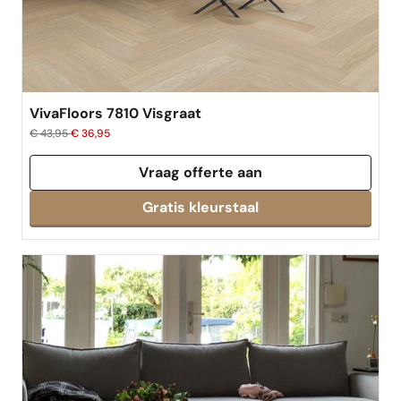
best verkocht
VivaFloors 7810 Visgraat
€ 43,95
€ 36,95
Vraag offerte aan
Gratis kleurstaal