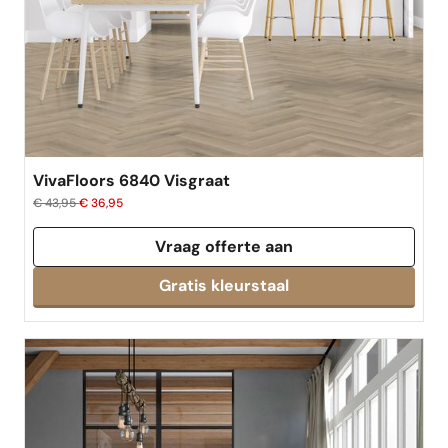
VivaFloors 6840 Visgraat
€ 43,95
€ 36,95
Vraag offerte aan
Gratis kleurstaal