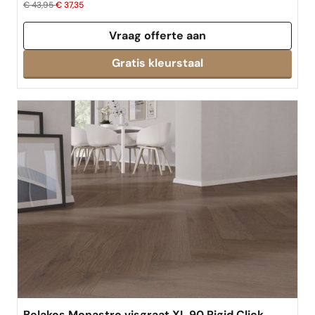
€ 43,95
€ 37,35
Vraag offerte aan
Gratis kleurstaal
Belakos Monastro visgraat XL 90 Rigid Click