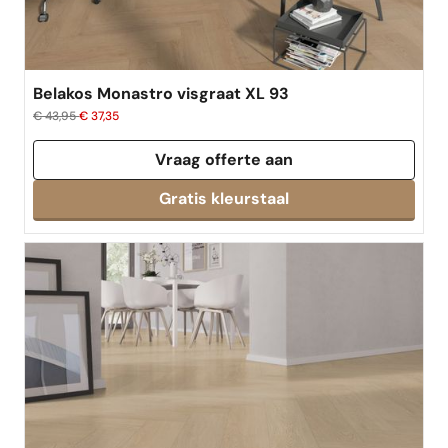
Belakos Monastro visgraat XL 93
€ 43,95
€ 37,35
Vraag offerte aan