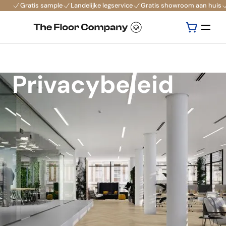
Gratis sample
Landelijke legservice
Gratis showroom aan huis
Privacybeleid
Floors.Company, gevestigd aan Neonstraat 6 7463 PE
Rijssen, is verantwoordelijk voor de verwerking van
persoonsgegevens zoals weergegeven in deze
privacyverklaring.
Contactgegevens: