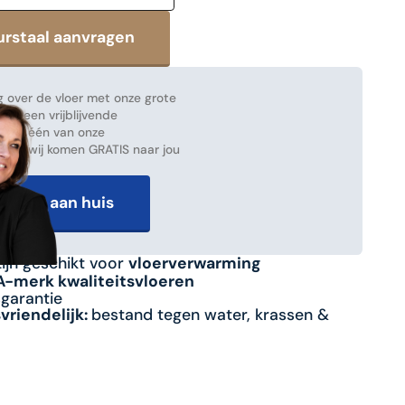
 over de vloer met onze grote
ak een vrijblijvende
 met één van onze
en en wij komen GRATIS naar jou
advies aan huis
zijn geschikt voor
vloerverwarming
 A-merk kwaliteitsvloeren
sgarantie
riendelijk:
bestand tegen water, krassen &