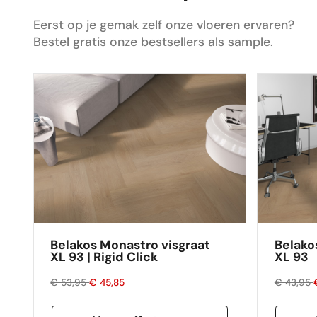
gelegd en is nu de absolute blikvanger in
ons huis. Dus ik zou de volgende keer zeker
Eerst op je gemak zelf onze vloeren ervaren?
weer mijn vloer bestellen via Floors
Bestel gratis onze bestsellers als sample.
Company.
Belakos Monastro visgraat
Belako
XL 93 | Rigid Click
XL 93
€ 53,95
€ 45,85
€ 43,95