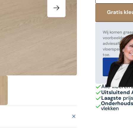
Wij komen graag
voorbeelden! Ma
adviesafspraak
vloerspecialist
toe.
Gratis 
Alle vloeren 
Uitsluitend
Laagste
prij
Onderhoudsv
vlekken