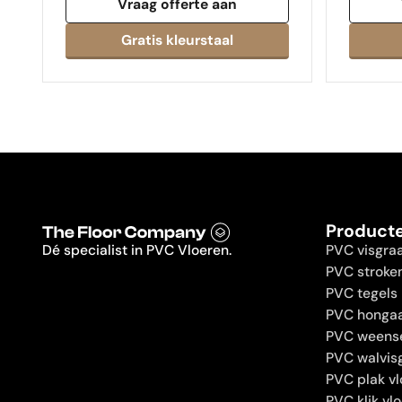
Vraag offerte aan
Product
Dé specialist in PVC Vloeren.
PVC visgra
PVC stroke
PVC tegels
PVC hongaa
PVC weens
PVC walvis
PVC plak vl
PVC klik vl