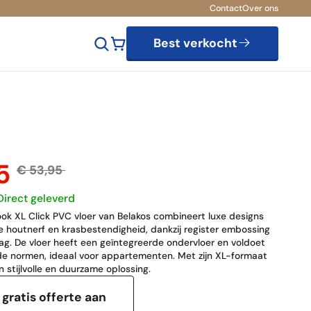
Contact
Over ons
Best verkocht
85
€ 53,95
Direct geleverd
ok XL Click PVC vloer van Belakos combineert luxe designs
e houtnerf en krasbestendigheid, dankzij register embossing
laag. De vloer heeft een geïntegreerde ondervloer en voldoet
 normen, ideaal voor appartementen. Met zijn XL-formaat
n stijlvolle en duurzame oplossing.
gratis offerte aan