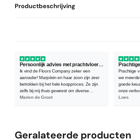
Productbeschrijving
Persoonlijk advies met prachtvloer als resultaat
Prachtige
Ik vind de Floors Company zeker een
Prachtige v
aanrader! Marjolein en haar zoon zijn zeer
we meerder
betrokken bij het hele koopproces. Ze zijn
goede keuz
zelfs bij mij thuis geweest om diverse
onze verbo
vloeren te demonstreren waarbij ze flink wat
Marion de Groot
waardoor d
Loes
planken neerlegden voor een zo goed
worden. Gel
mogelijk beeld. Verder is het contact zeer
en bereid 
persoonlijk wat ik als heel prettig heb
allemaal g
ervaren. Daarnaast, en dat is het
belangrijkste, ben ik super tevreden en blij
Geralateerde producten
met de nieuwe PVC vloer! Hij is heel netjes