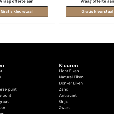
Vraag offerte aan
Vraag offerte aa
en
Kleuren
at
Licht Eiken
n
Naturel Eiken
Donker Eiken
rse punt
Zand
e punt
Antraciet
graat
Grijs
oer
Zwart
oer