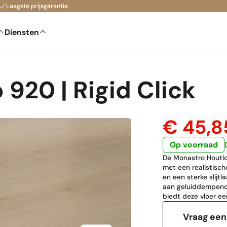
Laagste prijsgarantie
Diensten
920 | Rigid Click
€ 45,
Op voorraad
De Monastro Houtlo
met een realistisch
en een sterke slijt
aan geluiddempende
biedt deze vloer ee
Vraag een 