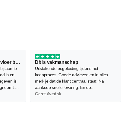
Ontzettend fijn bedrijf om je vloer bij…
Dit is vakmanschap
 bij aan te
Uitstekende begeleiding tijdens het
od is en
koopproces. Goede adviezen en in alles
egeven is
merk je dat de klant centraal staat. Na
egneemt.
aankoop snelle levering. En de
iverse
vloerenleggers bleken zeer vakbekwaam.
Gerrit Averink
s zeer
Nauwkeurig, netjes en efficient. Het
eindresultaat overtreft onze verwachtingen.
Absolute waardevermeerdering voor ons
appartement. Een volgende keer kiezen we
ongetwijfeld opnieuw voor Floors Company.