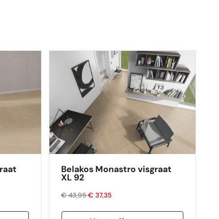
raat
Belakos Monastro visgraat
XL 92
€ 43,95
€ 37,35