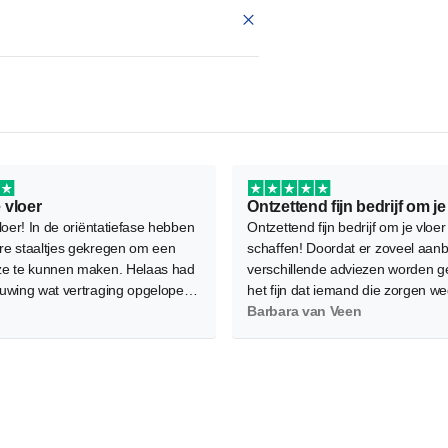
 vloer
loer! In de oriëntatiefase hebben
Ontzettend fijn bedrijf om je vloer
e staaltjes gekregen om een
schaffen! Doordat er zoveel aanb
e te kunnen maken. Helaas had
verschillende adviezen worden g
uwing wat vertraging opgelopen
het fijn dat iemand die zorgen w
e legafspraak verplaatst moest
Als service kwam Marjolein met d
Barbara van Veen
ukkig waren de leggers flexibel
vloeren langs en ook het leggen i
om mee te denken en is het
professioneel gedaan. Aanrader!
oed gekomen.