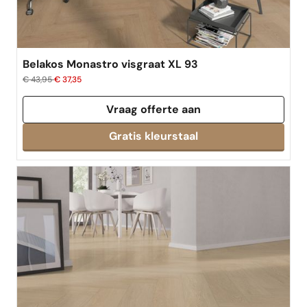
Belakos Monastro visgraat XL 93
€ 43,95
€ 37,35
Vraag offerte aan