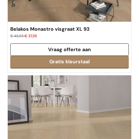
Belakos Monastro visgraat XL 93
€ 43,95
€ 37,35
Vraag offerte aan