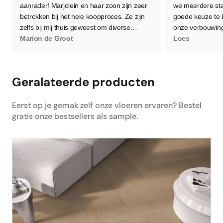
aanrader! Marjolein en haar zoon zijn zeer
we meerdere sta
betrokken bij het hele koopproces. Ze zijn
goede keuze te
zelfs bij mij thuis geweest om diverse
onze verbouwing
vloeren te demonstreren waarbij ze flink wat
Marion de Groot
waardoor de leg
Loes
planken neerlegden voor een zo goed
worden. Gelukkig
mogelijk beeld. Verder is het contact zeer
en bereid om me
persoonlijk wat ik als heel prettig heb
allemaal goed 
Geralateerde producten
ervaren. Daarnaast, en dat is het
belangrijkste, ben ik super tevreden en blij
Eerst op je gemak zelf onze vloeren ervaren? Bestel
met de nieuwe PVC vloer! Hij is heel netjes
gratis onze bestsellers als sample.
gelegd en is nu de absolute blikvanger in
ons huis. Dus ik zou de volgende keer zeker
weer mijn vloer bestellen via Floors
Company.