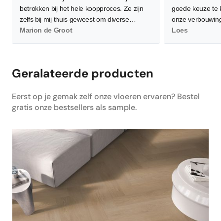
betrokken bij het hele koopproces. Ze zijn
goede keuze te
zelfs bij mij thuis geweest om diverse
onze verbouwing
vloeren te demonstreren waarbij ze flink wat
Marion de Groot
waardoor de leg
Loes
planken neerlegden voor een zo goed
worden. Gelukkig
mogelijk beeld. Verder is het contact zeer
en bereid om me
persoonlijk wat ik als heel prettig heb
allemaal goed 
Geralateerde producten
ervaren. Daarnaast, en dat is het
belangrijkste, ben ik super tevreden en blij
Eerst op je gemak zelf onze vloeren ervaren? Bestel
met de nieuwe PVC vloer! Hij is heel netjes
gratis onze bestsellers als sample.
gelegd en is nu de absolute blikvanger in
ons huis. Dus ik zou de volgende keer zeker
weer mijn vloer bestellen via Floors
Company.