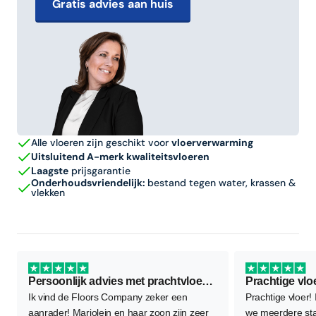
Gratis advies aan huis
Alle vloeren zijn geschikt voor
vloerverwarming
Uitsluitend A-merk kwaliteitsvloeren
Laagste
prijsgarantie
Onderhoudsvriendelijk:
bestand tegen water, krassen &
vlekken
Persoonlijk advies met prachtvloer als resultaat
Prachtige vlo
Ik vind de Floors Company zeker een
Prachtige vloer!
aanrader! Marjolein en haar zoon zijn zeer
we meerdere sta