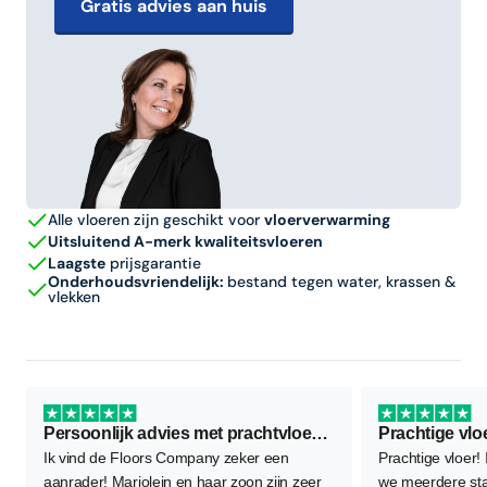
Gratis advies aan huis
Alle vloeren zijn geschikt voor
vloerverwarming
Uitsluitend A-merk kwaliteitsvloeren
Laagste
prijsgarantie
Onderhoudsvriendelijk:
bestand tegen water, krassen &
vlekken
Persoonlijk advies met prachtvloer als resultaat
Prachtige vlo
Ik vind de Floors Company zeker een
Prachtige vloer!
aanrader! Marjolein en haar zoon zijn zeer
we meerdere sta