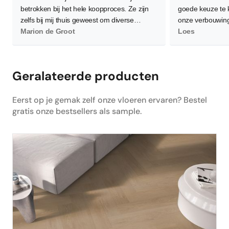
betrokken bij het hele koopproces. Ze zijn
goede keuze te
zelfs bij mij thuis geweest om diverse
onze verbouwing
vloeren te demonstreren waarbij ze flink wat
Marion de Groot
waardoor de leg
Loes
planken neerlegden voor een zo goed
worden. Gelukkig
mogelijk beeld. Verder is het contact zeer
en bereid om me
persoonlijk wat ik als heel prettig heb
allemaal goed 
Geralateerde producten
ervaren. Daarnaast, en dat is het
belangrijkste, ben ik super tevreden en blij
Eerst op je gemak zelf onze vloeren ervaren? Bestel
met de nieuwe PVC vloer! Hij is heel netjes
gratis onze bestsellers als sample.
gelegd en is nu de absolute blikvanger in
ons huis. Dus ik zou de volgende keer zeker
weer mijn vloer bestellen via Floors
Company.