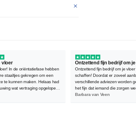
 vloer
loer! In de oriëntatiefase hebben
Ontzettend fijn bedrijf om je vloer
e staaltjes gekregen om een
schaffen! Doordat er zoveel aanb
e te kunnen maken. Helaas had
verschillende adviezen worden g
uwing wat vertraging opgelopen
het fijn dat iemand die zorgen w
e legafspraak verplaatst moest
Als service kwam Marjolein met d
Barbara van Veen
ukkig waren de leggers flexibel
vloeren langs en ook het leggen i
om mee te denken en is het
professioneel gedaan. Aanrader!
oed gekomen.