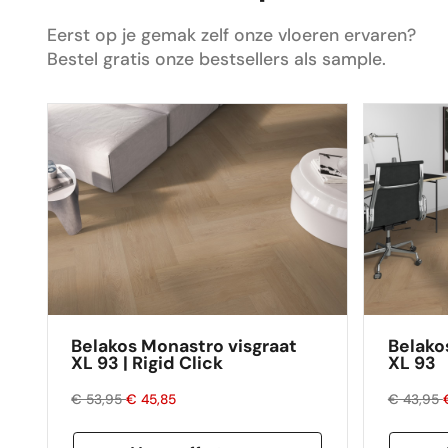
gelegd en is nu de absolute blikvanger in
ons huis. Dus ik zou de volgende keer zeker
Eerst op je gemak zelf onze vloeren ervaren?
weer mijn vloer bestellen via Floors
Bestel gratis onze bestsellers als sample.
Company.
Belakos Monastro visgraat
Belako
XL 93 | Rigid Click
XL 93
€ 53,95
€ 45,85
€ 43,95