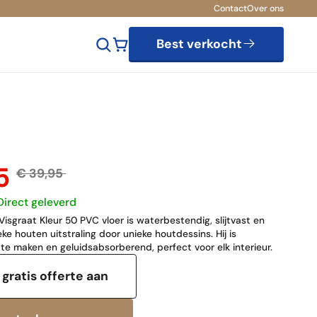
Contact
Over ons
Best verkocht
95
€ 39,95
Direct geleverd
Visgraat Kleur 50 PVC vloer is waterbestendig, slijtvast en
ke houten uitstraling door unieke houtdessins. Hij is
te maken en geluidsabsorberend, perfect voor elk interieur.
gratis offerte aan