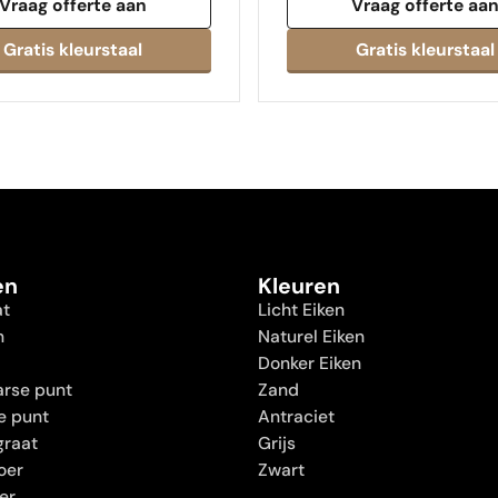
Vraag offerte aan
Vraag offerte aa
en
Kleuren
at
Licht Eiken
n
Naturel Eiken
Donker Eiken
rse punt
Zand
e punt
Antraciet
graat
Grijs
oer
Zwart
oer