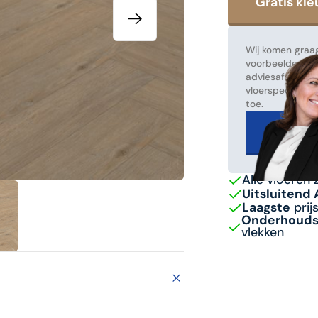
Wij komen graag
voorbeelden! Ma
adviesafspraak
vloerspecialist
toe.
Gratis 
Alle vloeren 
Uitsluitend
Laagste
prij
Onderhoudsv
vlekken