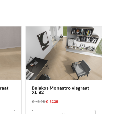
raat
Belakos Monastro visgraat
XL 92
€ 43,95
€ 37,35