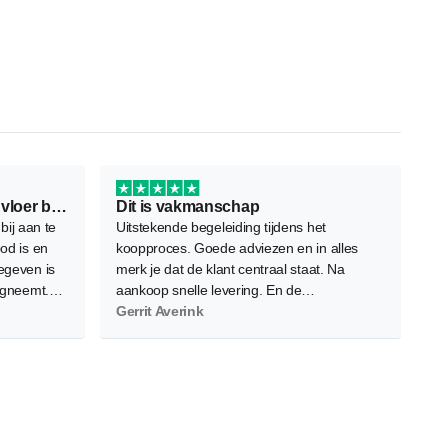
Ontzettend fijn bedrijf om je vloer bij…
Dit is vakmanschap
 bij aan te
Uitstekende begeleiding tijdens het
od is en
koopproces. Goede adviezen en in alles
egeven is
merk je dat de klant centraal staat. Na
egneemt.
aankoop snelle levering. En de
iverse
vloerenleggers bleken zeer vakbekwaam.
Gerrit Averink
s zeer
Nauwkeurig, netjes en efficient. Het
eindresultaat overtreft onze verwachtingen.
Absolute waardevermeerdering voor ons
appartement. Een volgende keer kiezen we
ongetwijfeld opnieuw voor Floors Company.