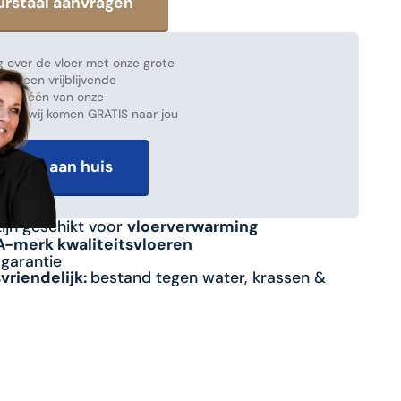
 over de vloer met onze grote
ak een vrijblijvende
 met één van onze
en en wij komen GRATIS naar jou
advies aan huis
zijn geschikt voor
vloerverwarming
 A-merk kwaliteitsvloeren
sgarantie
riendelijk:
bestand tegen water, krassen &