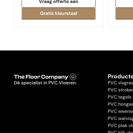
Vraag offerte aan
Product
Dé specialist in PVC Vloeren.
PVC visgra
PVC stroke
PVC tegels
PVC hongaa
PVC weens
PVC walvis
PVC plak vl
PVC klik vl