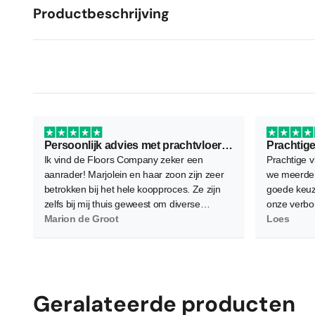
Productbeschrijving
Persoonlijk advies met prachtvloer als resultaat
Prachtige
Ik vind de Floors Company zeker een
Prachtige v
aanrader! Marjolein en haar zoon zijn zeer
we meerder
betrokken bij het hele koopproces. Ze zijn
goede keuz
zelfs bij mij thuis geweest om diverse
onze verbo
vloeren te demonstreren waarbij ze flink wat
Marion de Groot
waardoor d
Loes
planken neerlegden voor een zo goed
worden. Gel
mogelijk beeld. Verder is het contact zeer
en bereid 
persoonlijk wat ik als heel prettig heb
allemaal g
ervaren. Daarnaast, en dat is het
belangrijkste, ben ik super tevreden en blij
Geralateerde producten
met de nieuwe PVC vloer! Hij is heel netjes