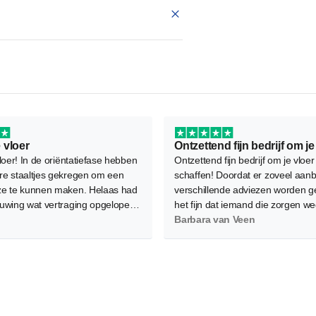
 vloer
loer! In de oriëntatiefase hebben
Ontzettend fijn bedrijf om je vloer
e staaltjes gekregen om een
schaffen! Doordat er zoveel aanb
e te kunnen maken. Helaas had
verschillende adviezen worden g
uwing wat vertraging opgelopen
het fijn dat iemand die zorgen w
e legafspraak verplaatst moest
Als service kwam Marjolein met d
Barbara van Veen
ukkig waren de leggers flexibel
vloeren langs en ook het leggen i
om mee te denken en is het
professioneel gedaan. Aanrader!
oed gekomen.