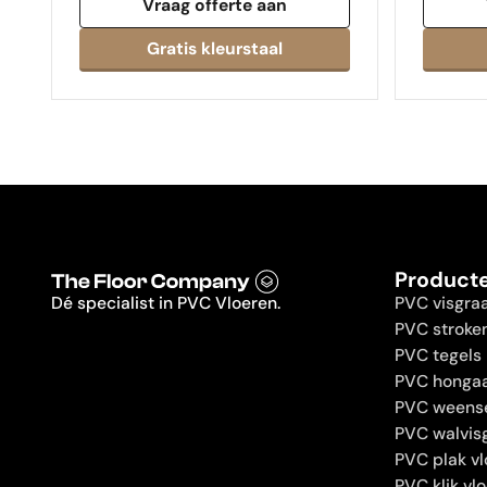
Vraag offerte aan
Product
Dé specialist in PVC Vloeren.
PVC visgra
PVC stroke
PVC tegels
PVC hongaa
PVC weens
PVC walvis
PVC plak vl
PVC klik vl