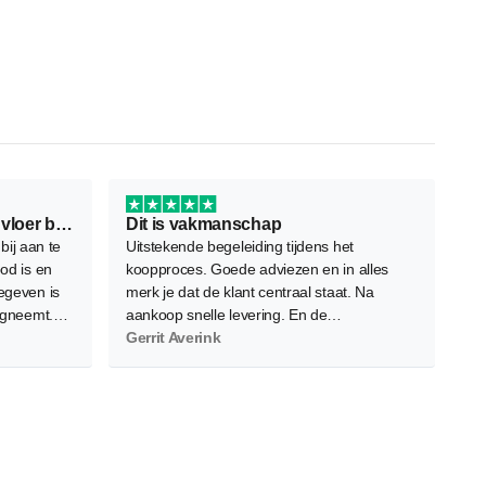
Ontzettend fijn bedrijf om je vloer bij…
Dit is vakmanschap
 bij aan te
Uitstekende begeleiding tijdens het
od is en
koopproces. Goede adviezen en in alles
egeven is
merk je dat de klant centraal staat. Na
egneemt.
aankoop snelle levering. En de
iverse
vloerenleggers bleken zeer vakbekwaam.
Gerrit Averink
s zeer
Nauwkeurig, netjes en efficient. Het
eindresultaat overtreft onze verwachtingen.
Absolute waardevermeerdering voor ons
appartement. Een volgende keer kiezen we
ongetwijfeld opnieuw voor Floors Company.