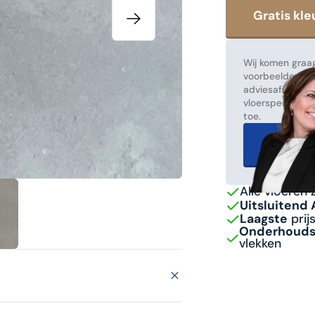
Wij komen graag
voorbeelden! Ma
adviesafspraak
vloerspecialist
toe.
Gratis 
Alle vloeren 
Uitsluitend
Laagste
prij
Onderhoudsv
vlekken