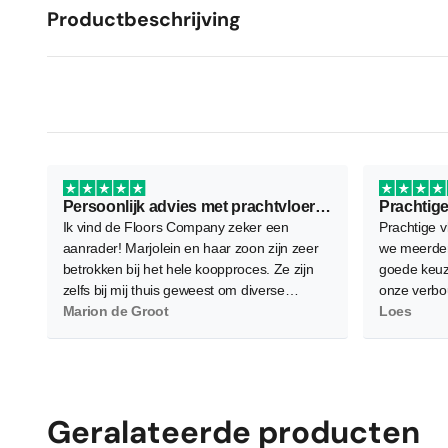
Productbeschrijving
Persoonlijk advies met prachtvloer als resultaat
Prachtige
Ik vind de Floors Company zeker een
Prachtige v
aanrader! Marjolein en haar zoon zijn zeer
we meerder
betrokken bij het hele koopproces. Ze zijn
goede keuz
zelfs bij mij thuis geweest om diverse
onze verbo
vloeren te demonstreren waarbij ze flink wat
Marion de Groot
waardoor d
Loes
planken neerlegden voor een zo goed
worden. Gel
mogelijk beeld. Verder is het contact zeer
en bereid 
persoonlijk wat ik als heel prettig heb
allemaal g
ervaren. Daarnaast, en dat is het
belangrijkste, ben ik super tevreden en blij
Geralateerde producten
met de nieuwe PVC vloer! Hij is heel netjes