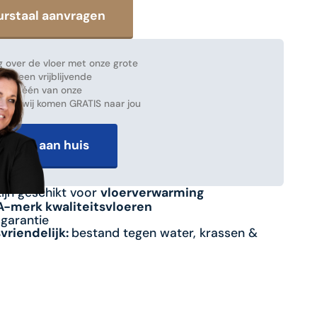
 over de vloer met onze grote
ak een vrijblijvende
 met één van onze
en en wij komen GRATIS naar jou
advies aan huis
zijn geschikt voor
vloerverwarming
 A-merk kwaliteitsvloeren
sgarantie
riendelijk:
bestand tegen water, krassen &