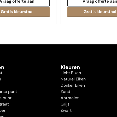
Vraag offerte aan
Vraag offerte aa
en
Kleuren
at
Licht Eiken
n
Naturel Eiken
Donker Eiken
rse punt
Zand
e punt
Antraciet
graat
Grijs
oer
Zwart
oer