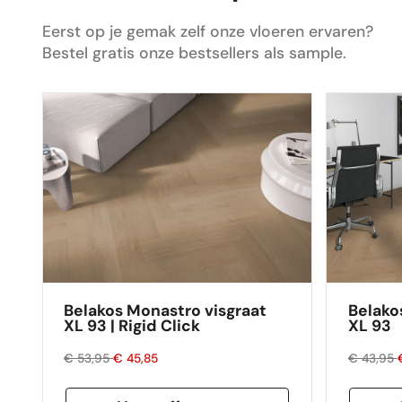
gelegd en is nu de absolute blikvanger in
ons huis. Dus ik zou de volgende keer zeker
Eerst op je gemak zelf onze vloeren ervaren?
weer mijn vloer bestellen via Floors
Bestel gratis onze bestsellers als sample.
Company.
Belakos Monastro visgraat
Belako
XL 93 | Rigid Click
XL 93
€ 53,95
€ 45,85
€ 43,95