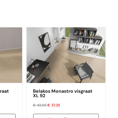
raat
Belakos Monastro visgraat
XL 92
€ 43,95
€ 37,35