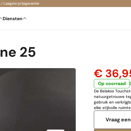
Laagste prijsgarantie
Diensten
ne 25
€ 36,
Op voorraad
De Belakos Touchst
natuurgetrouwe tege
gebruik en verkrijg
elke stijlvolle ruimte
Vraag een 