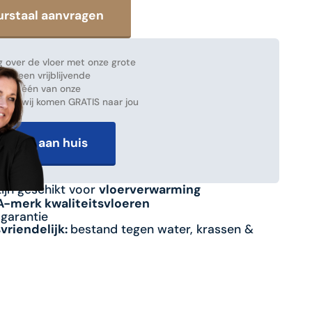
 over de vloer met onze grote
ak een vrijblijvende
 met één van onze
en en wij komen GRATIS naar jou
advies aan huis
zijn geschikt voor
vloerverwarming
 A-merk kwaliteitsvloeren
sgarantie
riendelijk:
bestand tegen water, krassen &