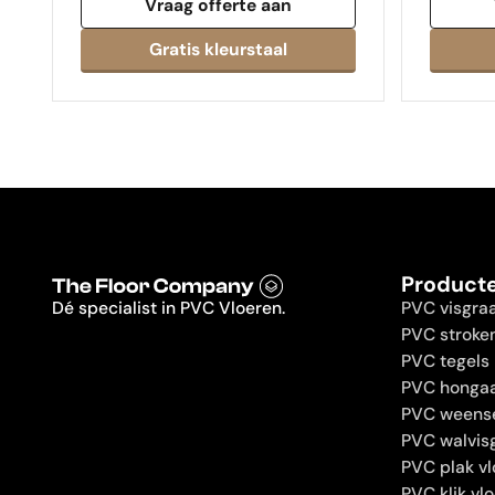
Vraag offerte aan
Product
Dé specialist in PVC Vloeren.
PVC visgra
PVC stroke
PVC tegels
PVC hongaa
PVC weens
PVC walvis
PVC plak vl
PVC klik vl