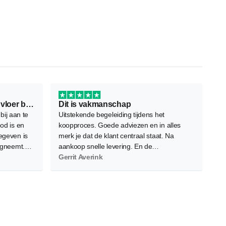
Ontzettend fijn bedrijf om je vloer bij…
Dit is vakmanschap
 bij aan te
Uitstekende begeleiding tijdens het
od is en
koopproces. Goede adviezen en in alles
egeven is
merk je dat de klant centraal staat. Na
egneemt.
aankoop snelle levering. En de
iverse
vloerenleggers bleken zeer vakbekwaam.
Gerrit Averink
s zeer
Nauwkeurig, netjes en efficient. Het
eindresultaat overtreft onze verwachtingen.
Absolute waardevermeerdering voor ons
appartement. Een volgende keer kiezen we
ongetwijfeld opnieuw voor Floors Company.