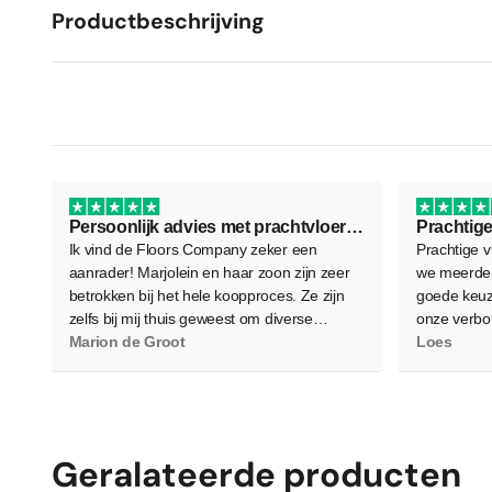
Productbeschrijving
Persoonlijk advies met prachtvloer als resultaat
Prachtige
Ik vind de Floors Company zeker een
Prachtige v
aanrader! Marjolein en haar zoon zijn zeer
we meerder
betrokken bij het hele koopproces. Ze zijn
goede keuz
zelfs bij mij thuis geweest om diverse
onze verbo
vloeren te demonstreren waarbij ze flink wat
Marion de Groot
waardoor d
Loes
planken neerlegden voor een zo goed
worden. Gel
mogelijk beeld. Verder is het contact zeer
en bereid 
persoonlijk wat ik als heel prettig heb
allemaal g
ervaren. Daarnaast, en dat is het
belangrijkste, ben ik super tevreden en blij
Geralateerde producten
met de nieuwe PVC vloer! Hij is heel netjes