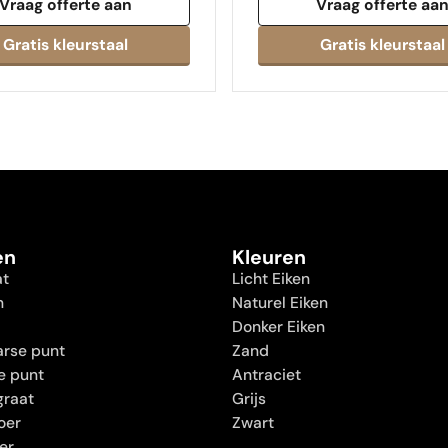
Vraag offerte aan
Vraag offerte aa
en
Kleuren
at
Licht Eiken
n
Naturel Eiken
Donker Eiken
rse punt
Zand
e punt
Antraciet
graat
Grijs
oer
Zwart
oer