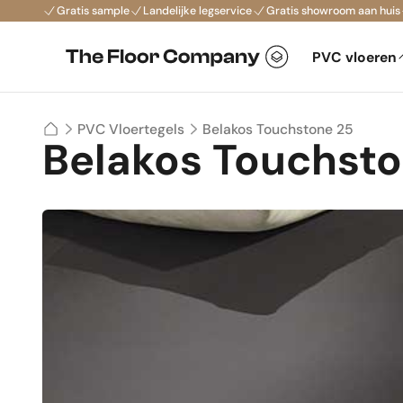
Gratis sample
Landelijke legservice
Gratis showroom aan huis
PVC vloeren
Belakos Touchstone 25
PVC Vloertegels
Belakos Touchsto