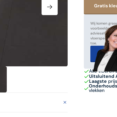
Wij komen graag
voorbeelden! Ma
adviesafspraak
vloerspecialist
toe.
Gratis 
Alle vloeren 
Uitsluitend
Laagste
prij
Onderhoudsv
vlekken