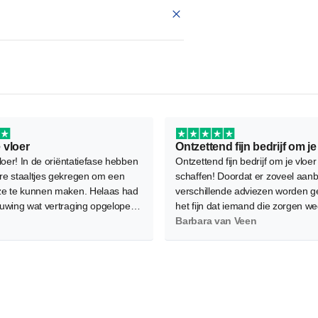
 vloer
loer! In de oriëntatiefase hebben
Ontzettend fijn bedrijf om je vloer
e staaltjes gekregen om een
schaffen! Doordat er zoveel aanb
e te kunnen maken. Helaas had
verschillende adviezen worden g
uwing wat vertraging opgelopen
het fijn dat iemand die zorgen w
e legafspraak verplaatst moest
Als service kwam Marjolein met d
Barbara van Veen
ukkig waren de leggers flexibel
vloeren langs en ook het leggen i
om mee te denken en is het
professioneel gedaan. Aanrader!
oed gekomen.