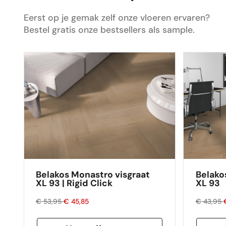
gelegd en is nu de absolute blikvanger in
ons huis. Dus ik zou de volgende keer zeker
Eerst op je gemak zelf onze vloeren ervaren?
weer mijn vloer bestellen via Floors
Bestel gratis onze bestsellers als sample.
Company.
Belakos Monastro visgraat
Belako
XL 93 | Rigid Click
XL 93
€ 53,95
€ 45,85
€ 43,95