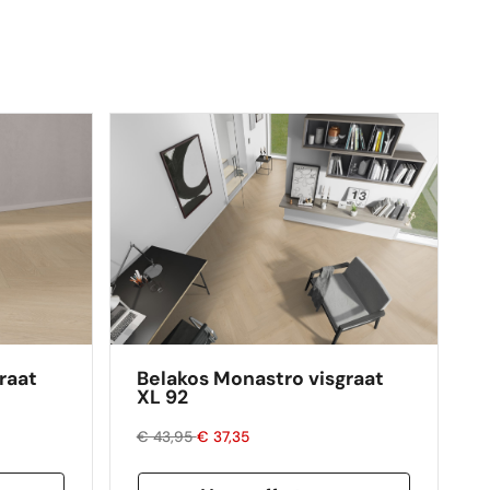
raat
Belakos Monastro visgraat
XL 92
€ 43,95
€ 37,35