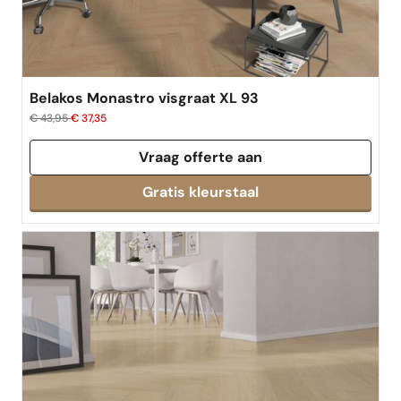
Belakos Monastro visgraat XL 93
€ 43,95
€ 37,35
Vraag offerte aan