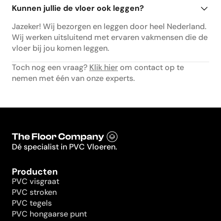
Kunnen jullie de vloer ook leggen?
Jazeker! Wij bezorgen en leggen door heel Nederland.
Wij werken uitsluitend met ervaren vakmensen die de
vloer bij jou komen leggen.
Toch nog een vraag?
Klik hier
om contact op te
nemen met één van onze experts.
Dé specialist in PVC Vloeren.
Producten
PVC visgraat
PVC stroken
PVC tegels
PVC hongaarse punt