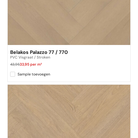
beste keus
Belakos Palazzo 77 / 770
PVC Visgraat / Stroken
43,95
33,95 per m²
Sample toevoegen