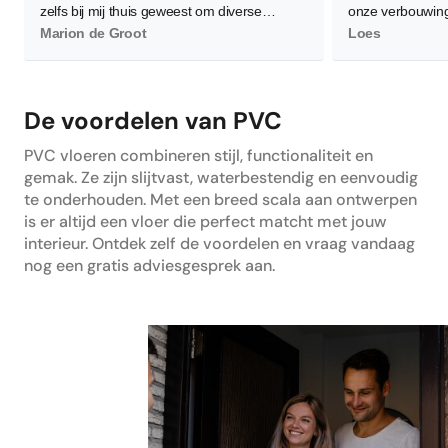
zelfs bij mij thuis geweest om diverse
onze verbouwing
vloeren te demonstreren waarbij ze flink wat
Marion de Groot
waardoor de leg
Loes
planken neerlegden voor een zo goed
worden. Gelukkig
mogelijk beeld. Verder is het contact zeer
en bereid om me
persoonlijk wat ik als heel prettig heb
allemaal goed 
De voordelen van PVC
ervaren. Daarnaast, en dat is het
belangrijkste, ben ik super tevreden en blij
PVC vloeren combineren stijl, functionaliteit en
met de nieuwe PVC vloer! Hij is heel netjes
gemak. Ze zijn slijtvast, waterbestendig en eenvoudig
gelegd en is nu de absolute blikvanger in
te onderhouden. Met een breed scala aan ontwerpen
ons huis. Dus ik zou de volgende keer zeker
is er altijd een vloer die perfect matcht met jouw
weer mijn vloer bestellen via Floors
interieur. Ontdek zelf de voordelen en vraag vandaag
Company.
nog een gratis adviesgesprek aan.